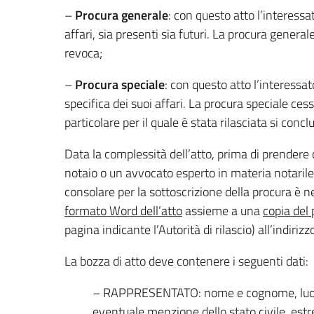
–
Procura generale
: con questo atto l’interessat
affari, sia presenti sia futuri. La procura genera
revoca;
–
Procura speciale
: con questo atto l’interessa
specifica dei suoi affari. La procura speciale ces
particolare per il quale è stata rilasciata si concl
Data la complessità dell’atto, prima di prendere 
notaio o un avvocato esperto in materia notaril
consolare per la sottoscrizione della procura è
formato Word dell’atto
assieme a una
copia del
pagina indicante l’Autorità di rilascio) all’indiriz
La bozza di atto deve contenere i seguenti dati:
– RAPPRESENTATO: nome e cognome, luogo e
eventuale menzione dello stato civile, estr