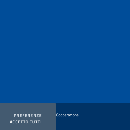
istero degli Affari Esteri e della Cooperazione
COOKIES
PREFERENZE
I COOKIES
ACCETTO TUTTI