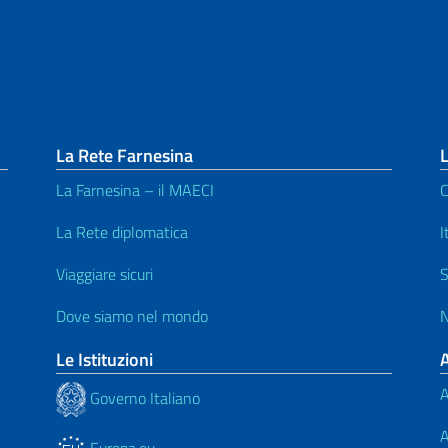
La Rete Farnesina
L
La Farnesina – il MAECI
C
La Rete diplomatica
I
Viaggiare sicuri
S
Dove siamo nel mondo
N
Le Istituzioni
A
Governo Italiano
A