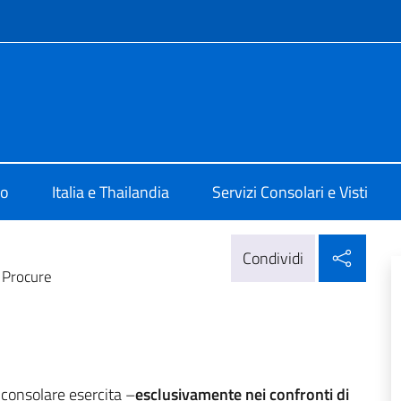
e menù
a Bangkok
mo
Italia e Thailandia
Servizi Consolari e Visti
Condi
Condividi
/ Procure
o consolare esercita –
esclusivamente nei confronti di