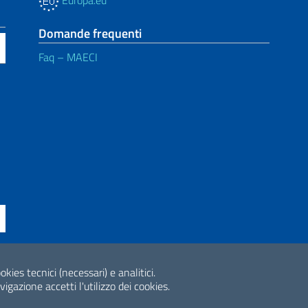
Europa.eu
Domande frequenti
Faq – MAECI
okies tecnici (necessari) e analitici.
ne di accessibilità
2026 Copyright Min
gazione accetti l'utilizzo dei cookies.
Internazionale