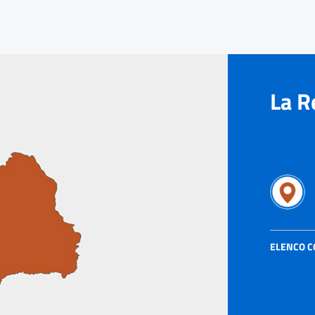
La R
ELENCO 