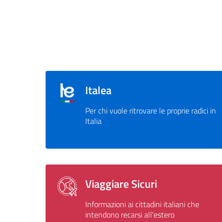
Italea
Per chi vuole ritrovare le proprie radici in
Italia
Viaggiare Sicuri
Informazioni ai cittadini italiani che
intendono recarsi all'estero