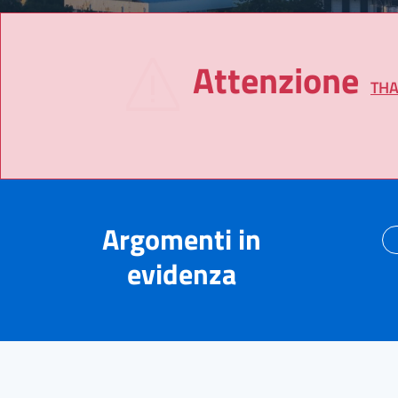
Attenzione
THA
Argomenti in
evidenza