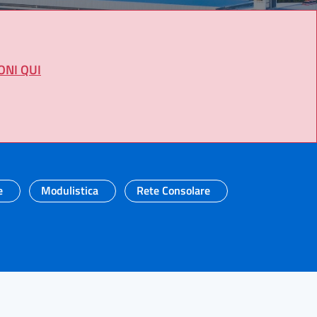
ONI QUI
e
Modulistica
Rete Consolare