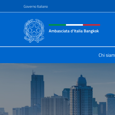
Salta al contenuto
Governo Italiano
Intestazione sito, social 
Ambasciata d'Italia Bangkok
Sito ufficiale Ambasciata d'Italia 
Chi sia