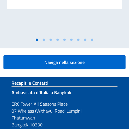
Naviga nella sezione
Sezione footer
Recapiti e Contatti
Ambasciata d’Italia a Bangkok
CRC Tower, All Seasons Place
87 Wireless (Withayu) Road, Lumpini
Phatumwan
Bangkok 10330