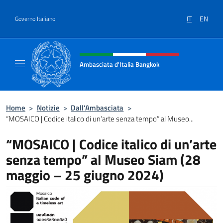
Salta al contenuto
IT
EN
Governo Italiano
Intestazione sito, social e menù
Ambasciata d'Italia Bangkok
Sito ufficiale Ambasciata d'Italia a Bangkok
Home
>
Notizie
>
Dall’Ambasciata
>
“MOSAICO | Codice italico di un’arte senza tempo” al Museo...
“MOSAICO | Codice italico di un’arte
senza tempo” al Museo Siam (28
maggio – 25 giugno 2024)