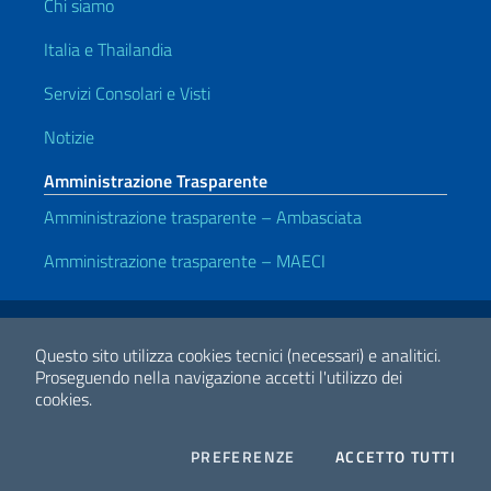
Chi siamo
Italia e Thailandia
Servizi Consolari e Visti
Notizie
Amministrazione Trasparente
Amministrazione trasparente – Ambasciata
Amministrazione trasparente – MAECI
Link Utili
Note legali
Privacy e cookie policy
Dichiarazione di accessibilità
Questo sito utilizza cookies tecnici (necessari) e analitici.
Proseguendo nella navigazione accetti l'utilizzo dei
cookies.
2026 Copyright Ministero degli Affari Esteri e della Cooperazione
Internazionale
COOKIES
I CO
PREFERENZE
ACCETTO TUTTI
Facebook
Twitter
Whatsapp