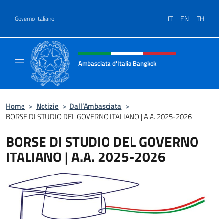
Salta al contenuto
IT
EN
TH
Governo Italiano
Intestazione sito, social e menù
Ambasciata d'Italia Bangkok
Sito ufficiale Ambasciata d'Italia a Bangkok
Home
>
Notizie
>
Dall’Ambasciata
>
BORSE DI STUDIO DEL GOVERNO ITALIANO | A.A. 2025-2026
BORSE DI STUDIO DEL GOVERNO
ITALIANO | A.A. 2025-2026