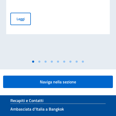
Certificazioni di lingua italiana – Sessione CILS 4 dicembre
Leggi
Naviga nella sezione
Sezione footer
Recapiti e Contatti
Ambasciata d’Italia a Bangkok