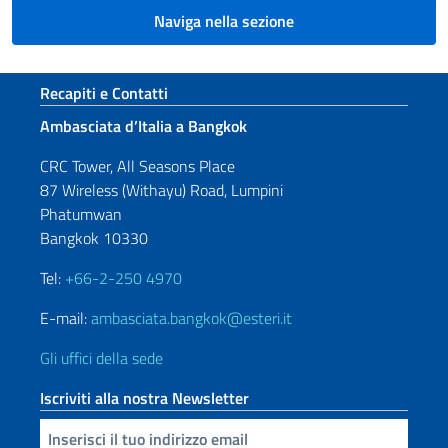
Naviga nella sezione
Sezione footer
Recapiti e Contatti
Ambasciata d’Italia a Bangkok
CRC Tower, All Seasons Place
87 Wireless (Withayu) Road, Lumpini
Phatumwan
Bangkok 10330
Tel:
+66-2-250 4970
E-mail:
ambasciata.bangkok@esteri.it
Gli uffici della sede
Iscriviti alla nostra Newsletter
Inserisci la tua email