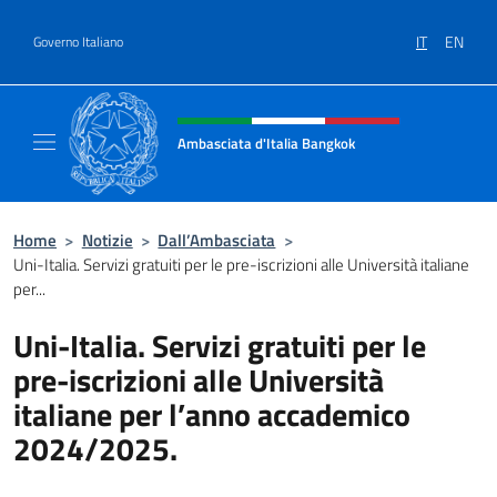
Salta al contenuto
IT
EN
Governo Italiano
Intestazione sito, social e menù
Ambasciata d'Italia Bangkok
Sito ufficiale Ambasciata d'Italia a Bangkok
Home
>
Notizie
>
Dall’Ambasciata
>
Uni-Italia. Servizi gratuiti per le pre-iscrizioni alle Università italiane
per...
Uni-Italia. Servizi gratuiti per le
pre-iscrizioni alle Università
italiane per l’anno accademico
2024/2025.