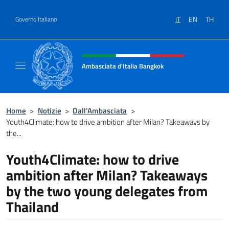
Salta al contenuto
IT
EN
TH
Governo Italiano
Intestazione sito, social e menù
Ambasciata d'Italia Bangkok
Sito ufficiale Ambasciata d'Italia a Bangkok
Home
>
Notizie
>
Dall’Ambasciata
>
Youth4Climate: how to drive ambition after Milan? Takeaways by
the...
Youth4Climate: how to drive
ambition after Milan? Takeaways
by the two young delegates from
Thailand