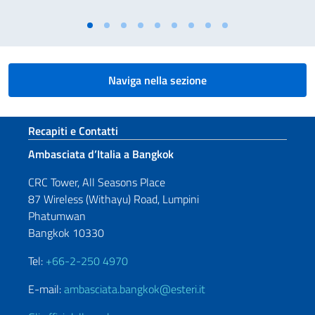
Naviga nella sezione
Sezione footer
Recapiti e Contatti
Ambasciata d’Italia a Bangkok
CRC Tower, All Seasons Place
87 Wireless (Withayu) Road, Lumpini
Phatumwan
Bangkok 10330
Tel:
+66-2-250 4970
E-mail:
ambasciata.bangkok@esteri.it