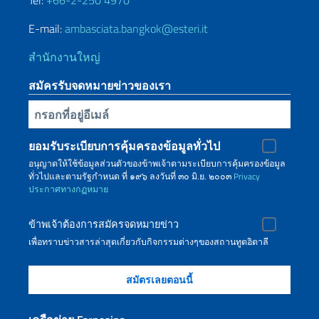
Tel:
+66-2-250 4970
E-mail:
ambasciata.bangkok@esteri.it
สำนักงานใหญ่
สมัครรับจดหมายข่าวของเรา
Inserisci la tua email
ยอมรับระเบียบการคุ้มครองข้อมูลทั่วไป
อนุญาตให้ใช้ข้อมูลส่วนตัวของข้าพเจ้าตามระเบียบการคุ้มครองข้อมูล
ทั่วไปและตามรัฐกำหนด ที่ ๑๙๖ ลงวันที่ ๓๐ มิ.ย. ๒๐๐๓
Privacy
ประกาศทางกฏหมาย
ข้าพเจ้าต้องการสมัครจดหมายข่าว
เพื่อทราบข่าวสารล่าสุดเกี่ยวกับกิจกรรมต่างๆของสถานทูตอิตาลี