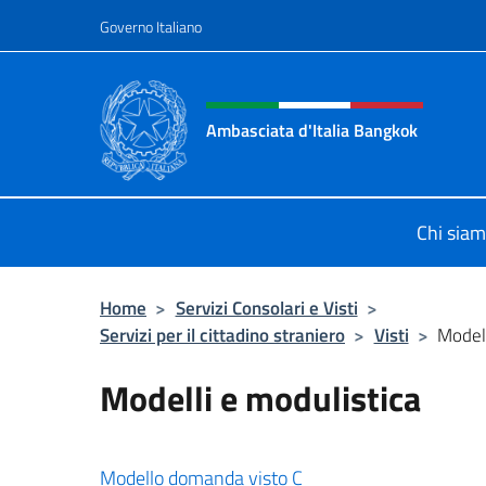
Salta al contenuto
Governo Italiano
Intestazione sito, social 
Ambasciata d'Italia Bangkok
Sito ufficiale Ambasciata d'Italia 
Chi sia
Home
>
Servizi Consolari e Visti
>
Servizi per il cittadino straniero
>
Visti
>
Modell
Modelli e modulistica
Modello domanda visto C