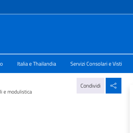
e menù
a Bangkok
mo
Italia e Thailandia
Servizi Consolari e Visti
Condi
Condividi
i e modulistica