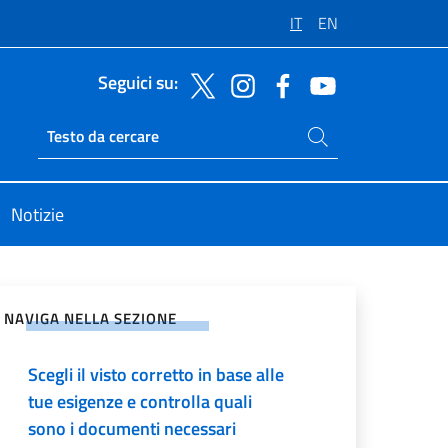
IT
EN
Seguici su:
Cerca nel sito
Ricerca sito live
Notizie
vidi sui Social Network
NAVIGA NELLA SEZIONE
Scegli il visto corretto in base alle
tue esigenze e controlla quali
sono i documenti necessari