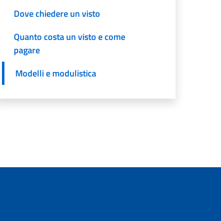
Dove chiedere un visto
Quanto costa un visto e come
pagare
Modelli e modulistica