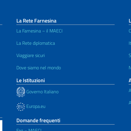
La Rete Farnesina
L
La Farnesina – il MAECI
C
La Rete diplomatica
I
Viaggiare sicuri
S
Dove siamo nel mondo
N
Le Istituzioni
A
Governo Italiano
A
Europa.eu
Domande frequenti
Faq – MAECI