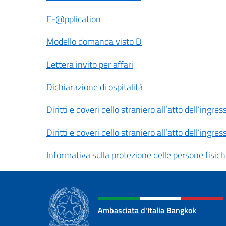
E-@pplication
Modello domanda visto D
Lettera invito per affari
Dichiarazione di ospitalità
Diritti e doveri dello straniero all’atto dell’ingress
Diritti e doveri dello straniero all’atto dell’ingress
Informativa sulla protezione delle persone fisic
Ambasciata d'Italia Bangkok