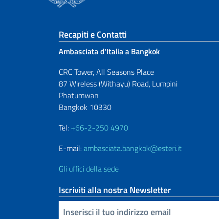
Sezione footer
Recapiti e Contatti
Ambasciata d’Italia a Bangkok
CRC Tower, All Seasons Place
87 Wireless (Withayu) Road, Lumpini
Phatumwan
Bangkok 10330
Tel:
+66-2-250 4970
E-mail:
ambasciata.bangkok@esteri.it
Gli uffici della sede
Iscriviti alla nostra Newsletter
Inserisci la tua email