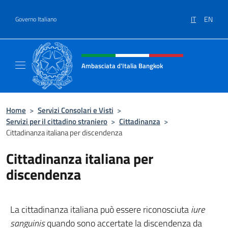
Salta al contenuto
IT
EN
Governo Italiano
Intestazione sito, social e menù
Ambasciata d'Italia Bangkok
Sito ufficiale Ambasciata d'Italia a Bangkok
Home
>
Servizi Consolari e Visti
>
Servizi per il cittadino straniero
>
Cittadinanza
>
Cittadinanza italiana per discendenza
Cittadinanza italiana per
discendenza
La cittadinanza italiana può essere riconosciuta
iure
sanguinis
quando sono accertate la discendenza da