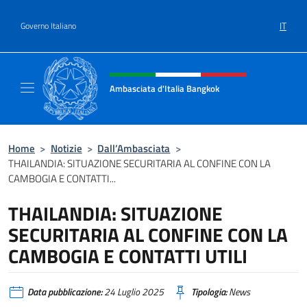
Salta al contenuto
IT
Governo Italiano
Intestazione sito, social e menù
Ambasciata d'Italia Bangkok
Sito ufficiale Ambasciata d'Italia a Bangkok
Home
>
Notizie
>
Dall’Ambasciata
>
THAILANDIA: SITUAZIONE SECURITARIA AL CONFINE CON LA
CAMBOGIA E CONTATTI...
THAILANDIA: SITUAZIONE
SECURITARIA AL CONFINE CON LA
CAMBOGIA E CONTATTI UTILI
Data pubblicazione:
24 Luglio 2025
Tipologia:
News