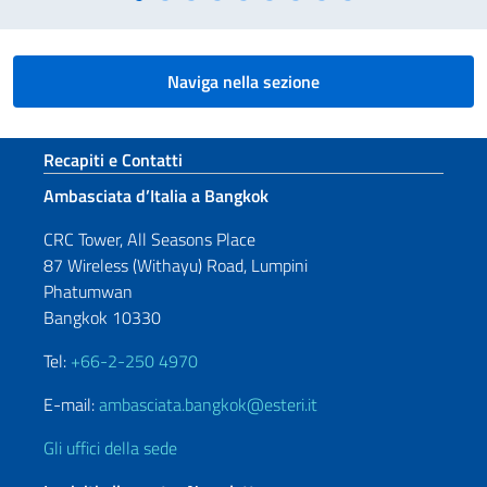
Naviga nella sezione
Sezione footer
Recapiti e Contatti
Ambasciata d’Italia a Bangkok
CRC Tower, All Seasons Place
87 Wireless (Withayu) Road, Lumpini
Phatumwan
Bangkok 10330
Tel:
+66-2-250 4970
E-mail:
ambasciata.bangkok@esteri.it
Gli uffici della sede