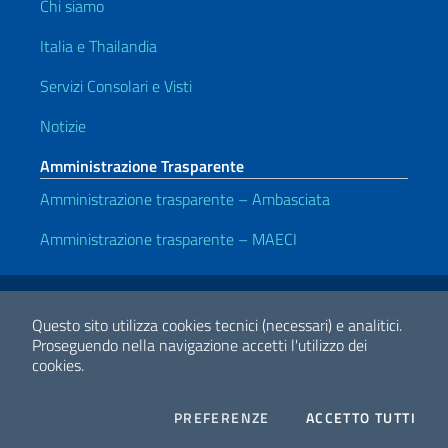
Chi siamo
Italia e Thailandia
Servizi Consolari e Visti
Notizie
Amministrazione Trasparente
Amministrazione trasparente – Ambasciata
Amministrazione trasparente – MAECI
Link Utili
Note legali
Privacy e cookie policy
Dichiarazione di accessibilità
Questo sito utilizza cookies tecnici (necessari) e analitici.
Proseguendo nella navigazione accetti l'utilizzo dei
cookies.
2026 Copyright Ministero degli Affari Esteri e della Cooperazione
Internazionale
COOKIES
I CO
PREFERENZE
ACCETTO TUTTI
Facebook
Twitter
Whatsapp