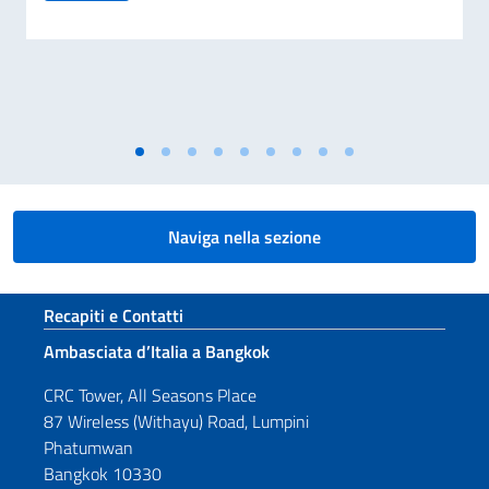
Naviga nella sezione
Sezione footer
Recapiti e Contatti
Ambasciata d’Italia a Bangkok
CRC Tower, All Seasons Place
87 Wireless (Withayu) Road, Lumpini
Phatumwan
Bangkok 10330