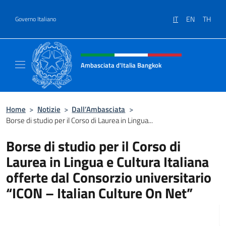
Salta al contenuto
IT
EN
TH
Governo Italiano
Intestazione sito, social e menù
Ambasciata d'Italia Bangkok
Sito ufficiale Ambasciata d'Italia a Bangkok
Home
>
Notizie
>
Dall’Ambasciata
>
Borse di studio per il Corso di Laurea in Lingua...
Borse di studio per il Corso di
Laurea in Lingua e Cultura Italiana
offerte dal Consorzio universitario
“ICON – Italian Culture On Net”