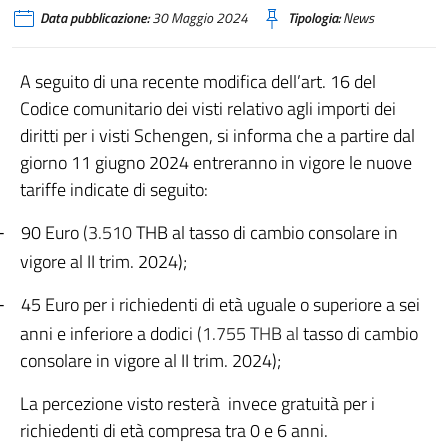
Data pubblicazione:
30 Maggio 2024
Tipologia:
News
A seguito di una recente modifica dell’art. 16 del
Codice comunitario dei visti relativo agli importi dei
diritti per i visti Schengen, si informa che a partire dal
giorno 11 giugno 2024 entreranno in vigore le nuove
tariffe indicate di seguito:
90 Euro
(3.510
THB al tasso di cambio consolare in
–
vigore al II trim. 2024);
45 Euro per i richiedenti di età uguale o superiore a sei
–
anni e inferiore a dodic
i (1.755 THB al
tasso di cambio
consolare in vigore al II trim. 2024);
La percezione visto resterà invece gratuità per i
richiedenti di età compresa tra 0 e 6 anni.