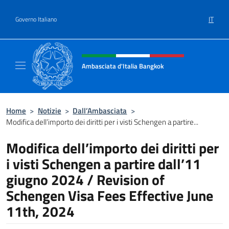
Salta al contenuto
IT
Governo Italiano
Intestazione sito, social e menù
Ambasciata d'Italia Bangkok
Sito ufficiale Ambasciata d'Italia a Bangkok
Home
>
Notizie
>
Dall’Ambasciata
>
Modifica dell’importo dei diritti per i visti Schengen a partire...
Modifica dell’importo dei diritti per
i visti Schengen a partire dall’11
giugno 2024 / Revision of
Schengen Visa Fees Effective June
11th, 2024