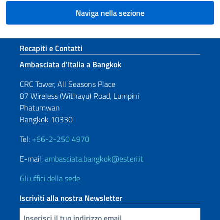
Naviga nella sezione
Sezione footer
Recapiti e Contatti
Ambasciata d’Italia a Bangkok
CRC Tower, All Seasons Place
87 Wireless (Withayu) Road, Lumpini
Phatumwan
Bangkok 10330
Tel:
+66-2-250 4970
E-mail:
ambasciata.bangkok@esteri.it
Gli uffici della sede
Iscriviti alla nostra Newsletter
Inserisci la tua email