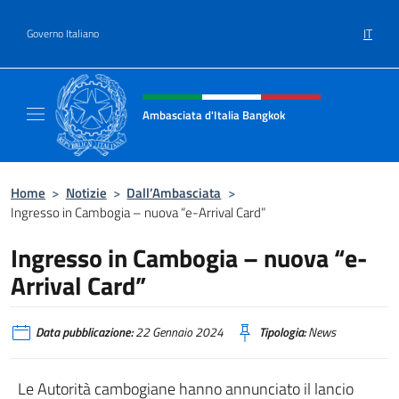
Salta al contenuto
IT
Governo Italiano
Intestazione sito, social e menù
Ambasciata d'Italia Bangkok
Sito ufficiale Ambasciata d'Italia a Bangkok
Home
>
Notizie
>
Dall’Ambasciata
>
Ingresso in Cambogia – nuova “e-Arrival Card”
Ingresso in Cambogia – nuova “e-
Arrival Card”
Data pubblicazione:
22 Gennaio 2024
Tipologia:
News
Le Autorità cambogiane hanno annunciato il lancio