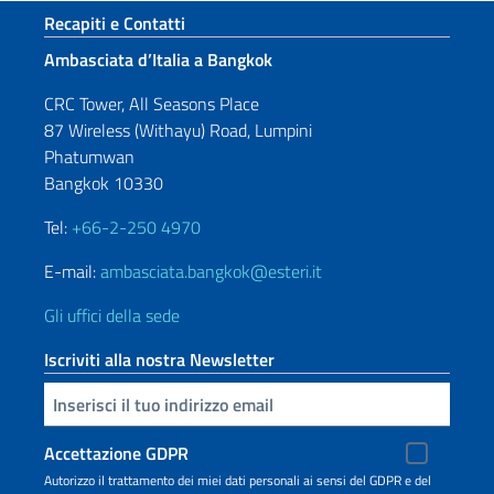
Sezione footer
Recapiti e Contatti
Ambasciata d’Italia a Bangkok
CRC Tower, All Seasons Place
87 Wireless (Withayu) Road, Lumpini
Phatumwan
Bangkok 10330
Tel:
+66-2-250 4970
E-mail:
ambasciata.bangkok@esteri.it
Gli uffici della sede
Iscriviti alla nostra Newsletter
Inserisci la tua email
Accettazione GDPR
Autorizzo il trattamento dei miei dati personali ai sensi del GDPR e del