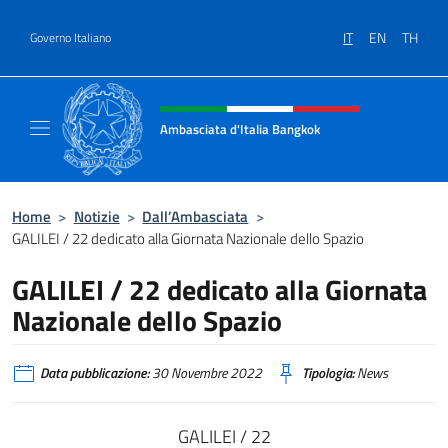
Salta al contenuto
IT
EN
TH
Governo Italiano
Intestazione sito, social e menù
Ambasciata d'Italia Bangkok
Sito ufficiale Ambasciata d'Italia a Bangkok
Home
>
Notizie
>
Dall’Ambasciata
>
GALILEI / 22 dedicato alla Giornata Nazionale dello Spazio
GALILEI / 22 dedicato alla Giornata
Nazionale dello Spazio
Data pubblicazione:
30 Novembre 2022
Tipologia:
News
GALILEI / 22