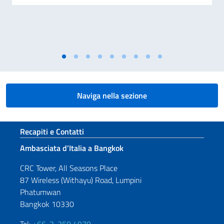
Naviga nella sezione
Sezione footer
Recapiti e Contatti
Ambasciata d’Italia a Bangkok
CRC Tower, All Seasons Place
87 Wireless (Withayu) Road, Lumpini
Phatumwan
Bangkok 10330