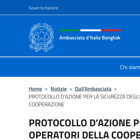
Salta al contenuto
Governo Italiano
Intestazione sito, social 
Ambasciata d'Italia Bangkok
Sito ufficiale Ambasciata d'Italia 
Chi sia
Home
>
Notizie
>
Dall’Ambasciata
>
PROTOCOLLO D’AZIONE PER LA SICUREZZA DEGL
COOPERAZIONE
PROTOCOLLO D’AZIONE P
OPERATORI DELLA COOP