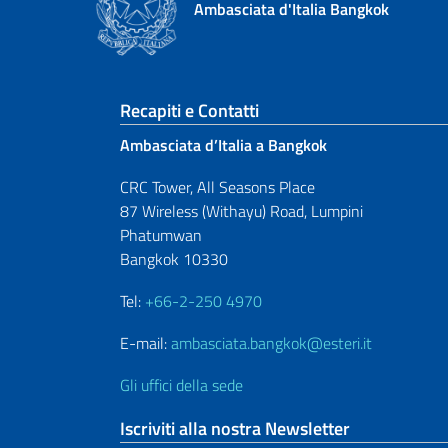
Ambasciata d'Italia Bangkok
Sezione footer
Recapiti e Contatti
Ambasciata d’Italia a Bangkok
CRC Tower, All Seasons Place
87 Wireless (Withayu) Road, Lumpini
Phatumwan
Bangkok 10330
Tel:
+66-2-250 4970
E-mail:
ambasciata.bangkok@esteri.it
Gli uffici della sede
Iscriviti alla nostra Newsletter