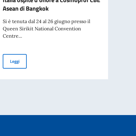
Asean di Bangkok
la se
Si è tenuta dal 24 al 26 giugno presso il
Si è 
Queen Sirikit National Convention
del ce
Centre...
di...
Italia ospite d’onore a Cosmoprof CBE Asean di Bangkok
Leggi
Leg
per l’espatrio dal 3 agosto