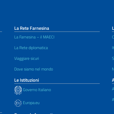
La Rete Farnesina
L
La Farnesina – il MAECI
C
La Rete diplomatica
I
Viaggiare sicuri
S
Dove siamo nel mondo
N
Le Istituzioni
A
Governo Italiano
A
Europa.eu