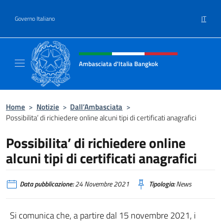
Salta al contenuto
IT
Governo Italiano
Intestazione sito, social e menù
Ambasciata d'Italia Bangkok
Sito ufficiale Ambasciata d'Italia a Bangkok
Home
>
Notizie
>
Dall’Ambasciata
>
Possibilita’ di richiedere online alcuni tipi di certificati anagrafici
Possibilita’ di richiedere online
alcuni tipi di certificati anagrafici
Data pubblicazione:
24 Novembre 2021
Tipologia:
News
Si comunica che, a partire dal 15 novembre 2021, i