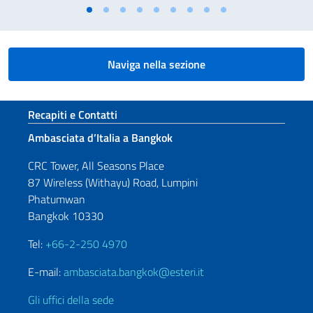
Naviga nella sezione
Sezione footer
Recapiti e Contatti
Ambasciata d’Italia a Bangkok
CRC Tower, All Seasons Place
87 Wireless (Withayu) Road, Lumpini
Phatumwan
Bangkok 10330
Tel:
+66-2-250 4970
E-mail:
ambasciata.bangkok@esteri.it
Gli uffici della sede