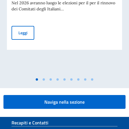
Nel 2026 avranno luogo le elezioni per il per il rinnovo
dei Comitati degli Italiani...
Elezioni dei COMITES 2026
Leggi
Naviga nella sezione
Sezione footer
Recapiti e Contatti