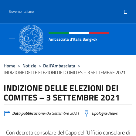
Salta al contenuto
IT
Governo Italiano
Intestazione sito, social e menù
Ambasciata d'Italia Bangkok
Sito ufficiale Ambasciata d'Italia a Bangkok
Home
>
Notizie
>
Dall’Ambasciata
>
INDIZIONE DELLE ELEZIONI DEI COMITES – 3 SETTEMBRE 2021
INDIZIONE DELLE ELEZIONI DEI
COMITES – 3 SETTEMBRE 2021
Data pubblicazione:
03 Settembre 2021
Tipologia:
News
Con decreto consolare del Capo dell’Ufficio consolare di