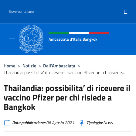
Salta al contenuto
IT
Governo Italiano
Intestazione sito, social e menù
Ambasciata d'Italia Bangkok
Sito ufficiale Ambasciata d'Italia a Bangkok
Home
>
Notizie
>
Dall’Ambasciata
>
Thailandia: possibilita’ di ricevere il vaccino Pfizer per chi risiede...
Thailandia: possibilita’ di ricevere il
vaccino Pfizer per chi risiede a
Bangkok
Data pubblicazione:
06 Agosto 2021
Tipologia:
News