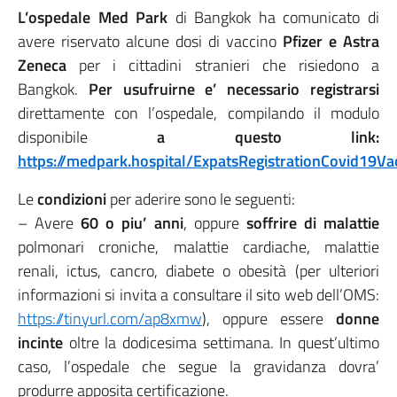
L’ospedale Med Park
di Bangkok ha comunicato di
avere riservato alcune dosi di vaccino
Pfizer e Astra
Zeneca
per i cittadini stranieri che risiedono a
Bangkok.
Per usufruirne e’ necessario registrarsi
direttamente con l’ospedale, compilando il modulo
disponibile
a questo link:
https://medpark.hospital/ExpatsRegistrationCovid19Va
Le
condizioni
per aderire sono le seguenti:
– Avere
60 o piu’ anni
, oppure
soffrire di malattie
polmonari croniche, malattie cardiache, malattie
renali, ictus, cancro, diabete o obesità (per ulteriori
informazioni si invita a consultare il sito web dell’OMS:
https://tinyurl.com/ap8xmw
), oppure essere
donne
incinte
oltre la dodicesima settimana. In quest’ultimo
caso, l’ospedale che segue la gravidanza dovra’
produrre apposita certificazione.