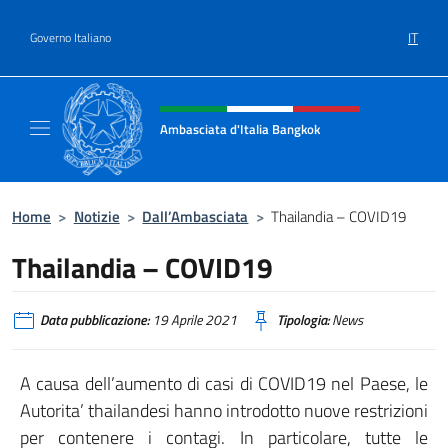
Salta al contenuto
IT
Governo Italiano
Intestazione sito, social e menù
Ambasciata d'Italia Bangkok
Sito ufficiale Ambasciata d'Italia a Bangkok
Home
>
Notizie
>
Dall’Ambasciata
>
Thailandia – COVID19
Thailandia – COVID19
Data pubblicazione:
19 Aprile 2021
Tipologia:
News
A causa dell’aumento di casi di COVID19 nel Paese, le
Autorita’ thailandesi hanno introdotto nuove restrizioni
per contenere i contagi. In particolare, tutte le