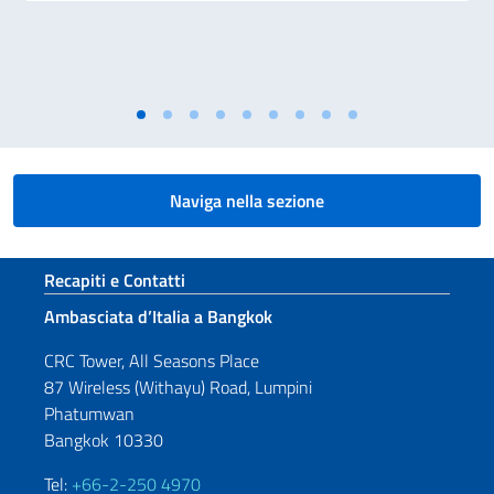
Naviga nella sezione
Sezione footer
Recapiti e Contatti
Ambasciata d’Italia a Bangkok
CRC Tower, All Seasons Place
87 Wireless (Withayu) Road, Lumpini
Phatumwan
Bangkok 10330
Tel:
+66-2-250 4970