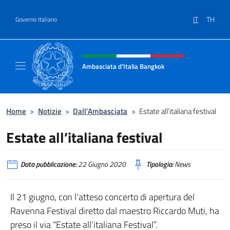
Salta al contenuto
IT
TH
Governo Italiano
Intestazione sito, social e menù
Ambasciata d'Italia Bangkok
Sito ufficiale Ambasciata d'Italia a Bangkok
Home
>
Notizie
>
Dall’Ambasciata
>
Estate all’italiana festival
Estate all’italiana festival
Data pubblicazione:
22 Giugno 2020
Tipologia:
News
Il 21 giugno, con l’atteso concerto di apertura del
Ravenna Festival diretto dal maestro Riccardo Muti, ha
preso il via “Estate all’italiana Festival”.