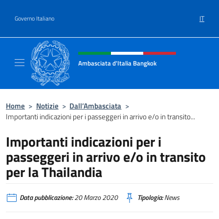
Salta al contenuto
IT
Governo Italiano
Intestazione sito, social e menù
Ambasciata d'Italia Bangkok
Sito ufficiale Ambasciata d'Italia a Bangkok
Home
>
Notizie
>
Dall’Ambasciata
>
Importanti indicazioni per i passeggeri in arrivo e/o in transito...
Importanti indicazioni per i
passeggeri in arrivo e/o in transito
per la Thailandia
Data pubblicazione:
20 Marzo 2020
Tipologia:
News