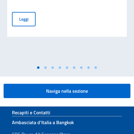
Elezioni dei COMITES 2026
Leggi
Naviga nella sezione
Sezione footer
Recapiti e Contatti
Ambasciata d’Italia a Bangkok