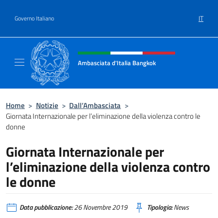
Salta al contenuto
IT
Governo Italiano
Intestazione sito, social e menù
Ambasciata d'Italia Bangkok
Sito ufficiale Ambasciata d'Italia a Bangkok
Home
>
Notizie
>
Dall’Ambasciata
>
Giornata Internazionale per l’eliminazione della violenza contro le
donne
Giornata Internazionale per
l’eliminazione della violenza contro
le donne
Data pubblicazione:
26 Novembre 2019
Tipologia:
News