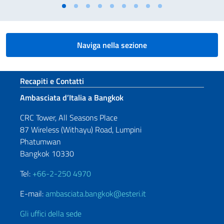
Naviga nella sezione
Sezione footer
Recapiti e Contatti
Ambasciata d’Italia a Bangkok
CRC Tower, All Seasons Place
87 Wireless (Withayu) Road, Lumpini
Phatumwan
Bangkok 10330
Tel:
+66-2-250 4970
E-mail:
ambasciata.bangkok@esteri.it
Gli uffici della sede