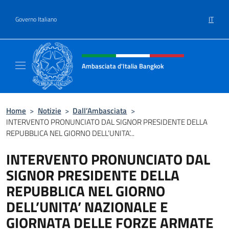
Salta al contenuto
IT
Governo Italiano
Intestazione sito, social e menù
Ambasciata d'Italia Bangkok
Sito ufficiale Ambasciata d'Italia a Bangkok
Home
>
Notizie
>
Dall’Ambasciata
>
INTERVENTO PRONUNCIATO DAL SIGNOR PRESIDENTE DELLA
REPUBBLICA NEL GIORNO DELL’UNITA’...
INTERVENTO PRONUNCIATO DAL
SIGNOR PRESIDENTE DELLA
REPUBBLICA NEL GIORNO
DELL’UNITA’ NAZIONALE E
GIORNATA DELLE FORZE ARMATE