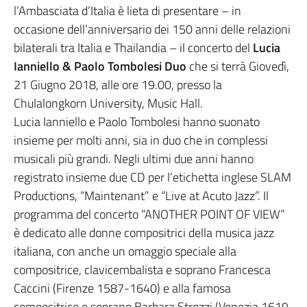
l’Ambasciata d’Italia è lieta di presentare – in
occasione dell’anniversario dei 150 anni delle relazioni
bilaterali tra Italia e Thailandia – il concerto del
Lucia
Ianniello & Paolo Tombolesi Duo
che si terrà Giovedì,
21 Giugno 2018, alle ore 19.00, presso la
Chulalongkorn University, Music Hall.
Lucia Ianniello e Paolo Tombolesi hanno suonato
insieme per molti anni, sia in duo che in complessi
musicali più grandi. Negli ultimi due anni hanno
registrato insieme due CD per l’etichetta inglese SLAM
Productions, “Maintenant” e “Live at Acuto Jazz”. Il
programma del concerto “ANOTHER POINT OF VIEW”
è dedicato alle donne compositrici della musica jazz
italiana, con anche un omaggio speciale alla
compositrice, clavicembalista e soprano Francesca
Caccini (Firenze 1587-1640) e alla famosa
compositrice e soprano Barbara Strozzi (Venezia 1619