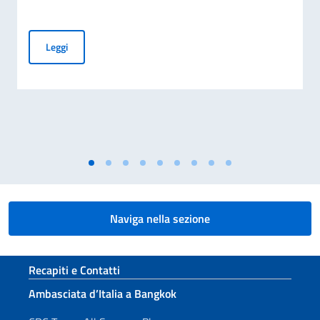
Elezioni dei COMITES 2026
Leggi
Naviga nella sezione
Sezione footer
Recapiti e Contatti
Ambasciata d’Italia a Bangkok