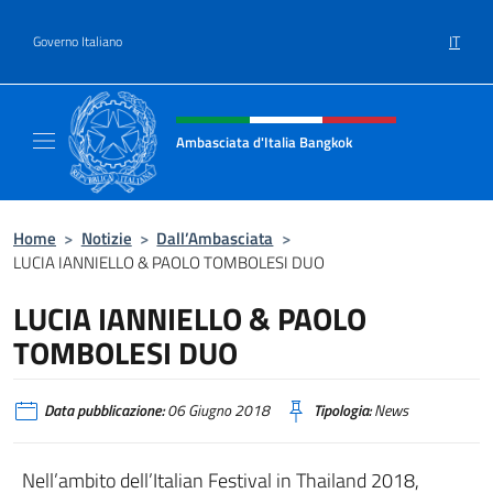
Salta al contenuto
IT
Governo Italiano
Intestazione sito, social e menù
Ambasciata d'Italia Bangkok
Sito ufficiale Ambasciata d'Italia a Bangkok
Home
>
Notizie
>
Dall’Ambasciata
>
LUCIA IANNIELLO & PAOLO TOMBOLESI DUO
LUCIA IANNIELLO & PAOLO
TOMBOLESI DUO
Data pubblicazione:
06 Giugno 2018
Tipologia:
News
Nell’ambito dell’Italian Festival in Thailand 2018,