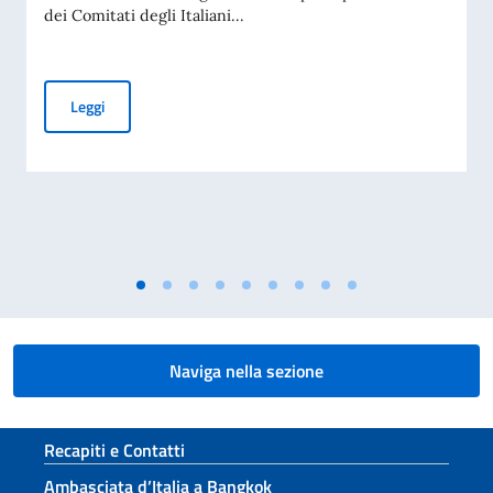
dei Comitati degli Italiani...
Elezioni dei COMITES 2026
Leggi
Naviga nella sezione
Sezione footer
Recapiti e Contatti
Ambasciata d’Italia a Bangkok