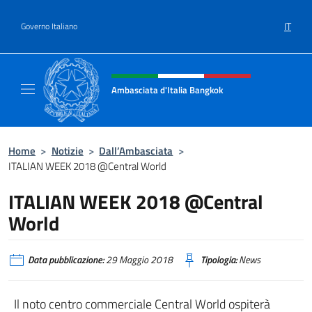
Salta al contenuto
IT
Governo Italiano
Intestazione sito, social e menù
Ambasciata d'Italia Bangkok
Sito ufficiale Ambasciata d'Italia a Bangkok
Home
>
Notizie
>
Dall’Ambasciata
>
ITALIAN WEEK 2018 @Central World
ITALIAN WEEK 2018 @Central
World
Data pubblicazione:
29 Maggio 2018
Tipologia:
News
Il noto centro commerciale Central World ospiterà