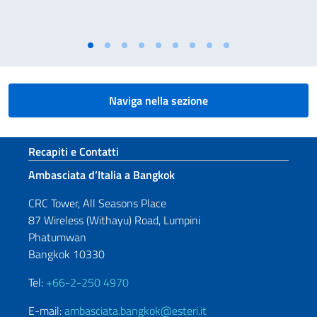
Naviga nella sezione
Sezione footer
Recapiti e Contatti
Ambasciata d’Italia a Bangkok
CRC Tower, All Seasons Place
87 Wireless (Withayu) Road, Lumpini
Phatumwan
Bangkok 10330
Tel:
+66-2-250 4970
E-mail:
ambasciata.bangkok@esteri.it