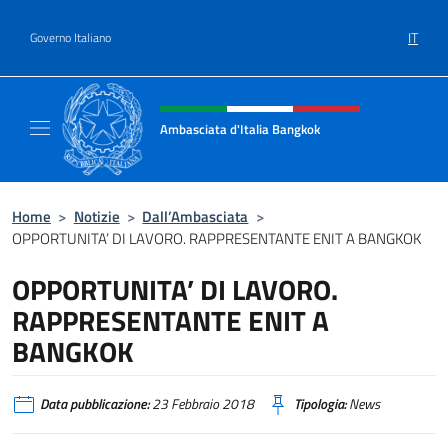
Salta al contenuto
IT
Governo Italiano
Intestazione sito, social e menù
Ambasciata d'Italia Bangkok
Sito ufficiale Ambasciata d'Italia a Bangkok
Home
>
Notizie
>
Dall’Ambasciata
>
OPPORTUNITA’ DI LAVORO. RAPPRESENTANTE ENIT A BANGKOK
OPPORTUNITA’ DI LAVORO.
RAPPRESENTANTE ENIT A
BANGKOK
Data pubblicazione:
23 Febbraio 2018
Tipologia:
News