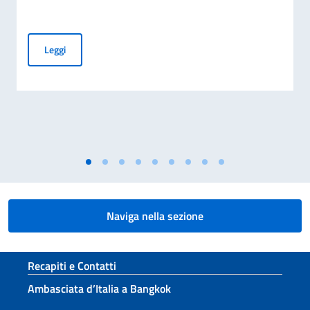
Elezioni dei COMITES 2026
Leggi
Naviga nella sezione
Sezione footer
Recapiti e Contatti
Ambasciata d’Italia a Bangkok