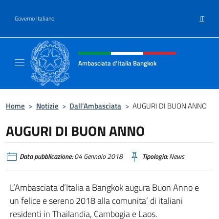
Salta al contenuto
IT
Governo Italiano
Intestazione sito, social e menù
Ambasciata d'Italia Bangkok
Sito ufficiale Ambasciata d'Italia a Bangkok
Home
>
Notizie
>
Dall’Ambasciata
>
AUGURI DI BUON ANNO
AUGURI DI BUON ANNO
Data pubblicazione:
04 Gennaio 2018
Tipologia:
News
L’Ambasciata d’Italia a Bangkok augura Buon Anno e
un felice e sereno 2018 alla comunita’ di italiani
residenti in Thailandia, Cambogia e Laos.