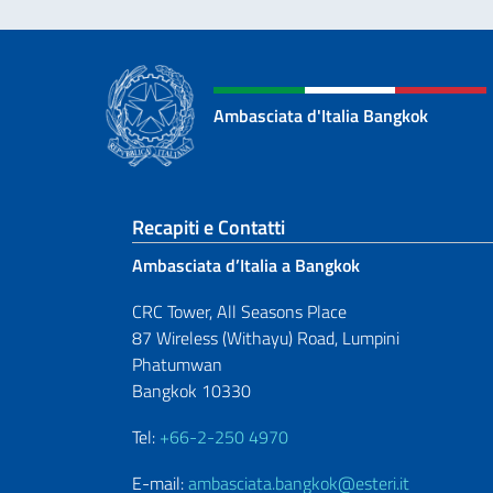
Ambasciata d'Italia Bangkok
Sezione footer
Recapiti e Contatti
Ambasciata d’Italia a Bangkok
CRC Tower, All Seasons Place
87 Wireless (Withayu) Road, Lumpini
Phatumwan
Bangkok 10330
Tel:
+66-2-250 4970
E-mail:
ambasciata.bangkok@esteri.it