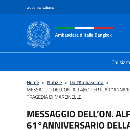
Salta al contenuto
Governo Italiano
Intestazione sito, social 
Ambasciata d'Italia Bangkok
Sito ufficiale Ambasciata d'Italia 
Chi sia
Home
>
Notizie
>
Dall’Ambasciata
>
MESSAGGIO DELL’ON. ALFANO PER IL 61°ANNIV
TRAGEDIA DI MARCINELLE
MESSAGGIO DELL’ON. ALF
61°ANNIVERSARIO DELLA