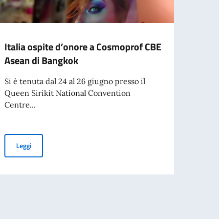
Italia ospite d’onore a Cosmoprof CBE
L’Amb
Asean di Bangkok
la se
Si è tenuta dal 24 al 26 giugno presso il
Si è 
Queen Sirikit National Convention
del ce
Centre...
di...
Italia ospite d’onore a Cosmoprof CBE Asean di Bangkok
Leggi
Leg
per l’espatrio dal 3 agosto