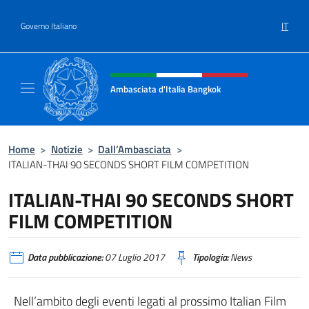
Salta al contenuto
IT
Governo Italiano
Intestazione sito, social e menù
Ambasciata d'Italia Bangkok
Sito ufficiale Ambasciata d'Italia a Bangkok
Home
>
Notizie
>
Dall’Ambasciata
>
ITALIAN-THAI 90 SECONDS SHORT FILM COMPETITION
ITALIAN-THAI 90 SECONDS SHORT
FILM COMPETITION
Data pubblicazione:
07 Luglio 2017
Tipologia:
News
Nell’ambito degli eventi legati al prossimo Italian Film