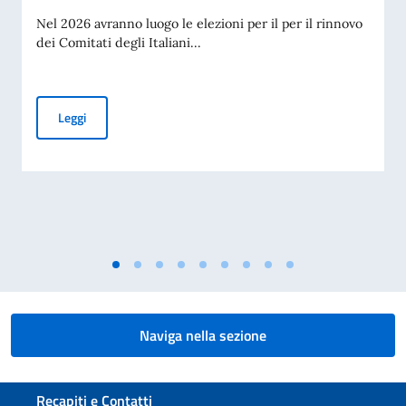
Nel 2026 avranno luogo le elezioni per il per il rinnovo
dei Comitati degli Italiani...
Elezioni dei COMITES 2026
Leggi
Naviga nella sezione
Sezione footer
Recapiti e Contatti