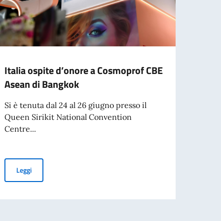
Italia ospite d’onore a Cosmoprof CBE
L’Amb
Asean di Bangkok
la se
Si è tenuta dal 24 al 26 giugno presso il
Si è 
Queen Sirikit National Convention
del ce
Centre...
di...
Italia ospite d’onore a Cosmoprof CBE Asean di Bangkok
Leggi
Leg
per l’espatrio dal 3 agosto