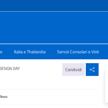
e menù
a Bangkok
mo
Italia e Thailandia
Servizi Consolari e Visti
Condi
 DESIGN DAY
Condividi
News