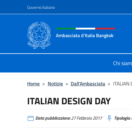
Salta al contenuto
Governo Italiano
Intestazione sito, social 
Ambasciata d'Italia Bangkok
Sito ufficiale Ambasciata d'Italia 
Chi sia
Home
>
Notizie
>
Dall’Ambasciata
>
ITALIAN
ITALIAN DESIGN DAY
Data pubblicazione:
27 Febbraio 2017
Tipologia: