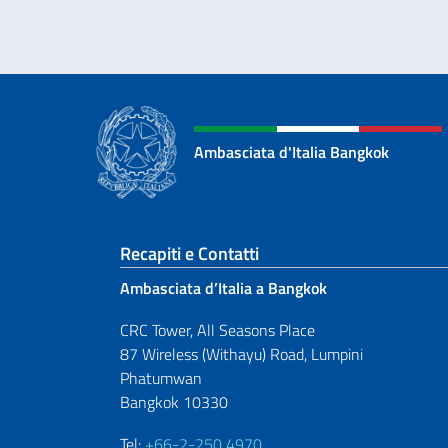
Ambasciata d'Italia Bangkok
Sezione footer
Recapiti e Contatti
Ambasciata d’Italia a Bangkok
CRC Tower, All Seasons Place
87 Wireless (Withayu) Road, Lumpini
Phatumwan
Bangkok 10330
Tel:
+66-2-250 4970