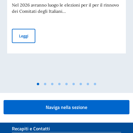
Nel 2026 avranno luogo le elezioni per il per il rinnovo
dei Comitati degli Italiani...
Elezioni dei COMITES 2026
Leggi
Naviga nella sezione
Sezione footer
Recapiti e Contatti