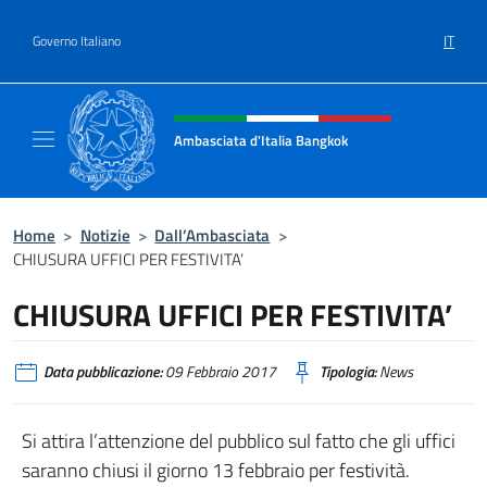
Salta al contenuto
IT
Governo Italiano
Intestazione sito, social e menù
Ambasciata d'Italia Bangkok
Sito ufficiale Ambasciata d'Italia a Bangkok
Home
>
Notizie
>
Dall’Ambasciata
>
CHIUSURA UFFICI PER FESTIVITA’
CHIUSURA UFFICI PER FESTIVITA’
Data pubblicazione:
09 Febbraio 2017
Tipologia:
News
Si attira l’attenzione del pubblico sul fatto che gli uffici
saranno chiusi il giorno 13 febbraio per festività.