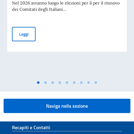
Nel 2026 avranno luogo le elezioni per il per il rinnovo
dei Comitati degli Italiani...
Elezioni dei COMITES 2026
Leggi
Naviga nella sezione
Sezione footer
Recapiti e Contatti