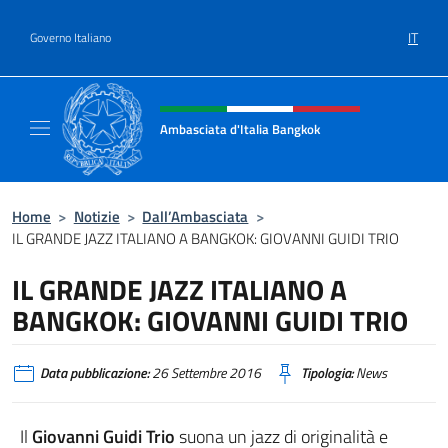
Salta al contenuto
IT
Governo Italiano
Intestazione sito, social e menù
Ambasciata d'Italia Bangkok
Sito ufficiale Ambasciata d'Italia a Bangkok
Home
>
Notizie
>
Dall’Ambasciata
>
IL GRANDE JAZZ ITALIANO A BANGKOK: GIOVANNI GUIDI TRIO
IL GRANDE JAZZ ITALIANO A
BANGKOK: GIOVANNI GUIDI TRIO
Data pubblicazione:
26 Settembre 2016
Tipologia:
News
Il
Giovanni Guidi Trio
suona un jazz di originalità e