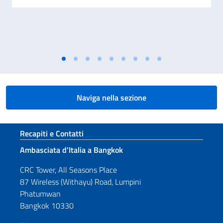
Naviga nella sezione
Sezione footer
Recapiti e Contatti
Ambasciata d’Italia a Bangkok
CRC Tower, All Seasons Place
87 Wireless (Withayu) Road, Lumpini
Phatumwan
Bangkok 10330