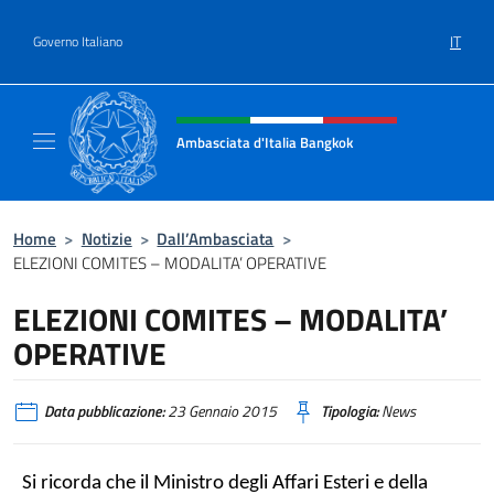
Salta al contenuto
IT
Governo Italiano
Intestazione sito, social e menù
Ambasciata d'Italia Bangkok
Sito ufficiale Ambasciata d'Italia a Bangkok
Home
>
Notizie
>
Dall’Ambasciata
>
ELEZIONI COMITES – MODALITA’ OPERATIVE
ELEZIONI COMITES – MODALITA’
OPERATIVE
Data pubblicazione:
23 Gennaio 2015
Tipologia:
News
Si ricorda che il Ministro degli Affari Esteri e della