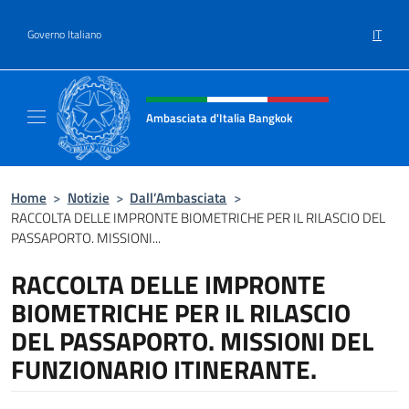
Salta al contenuto
IT
Governo Italiano
Intestazione sito, social e menù
Ambasciata d'Italia Bangkok
Sito ufficiale Ambasciata d'Italia a Bangkok
Home
>
Notizie
>
Dall’Ambasciata
>
RACCOLTA DELLE IMPRONTE BIOMETRICHE PER IL RILASCIO DEL
PASSAPORTO. MISSIONI...
RACCOLTA DELLE IMPRONTE
BIOMETRICHE PER IL RILASCIO
DEL PASSAPORTO. MISSIONI DEL
FUNZIONARIO ITINERANTE.