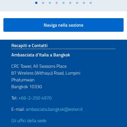
Naviga nella sezione
Sezione footer
Recapiti e Contatti
Ambasciata d’Italia a Bangkok
CRC Tower, All Seasons Place
87 Wireless (Withayu) Road, Lumpini
Phatumwan
Bangkok 10330
Tel:
+66-2-250 4970
E-mail:
ambasciata.bangkok@esteri.it
Gli uffici della sede