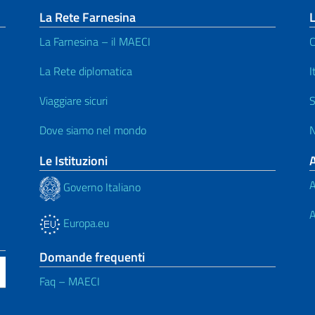
La Rete Farnesina
L
La Farnesina – il MAECI
C
La Rete diplomatica
I
Viaggiare sicuri
S
Dove siamo nel mondo
N
Le Istituzioni
A
Governo Italiano
A
Europa.eu
Domande frequenti
Faq – MAECI