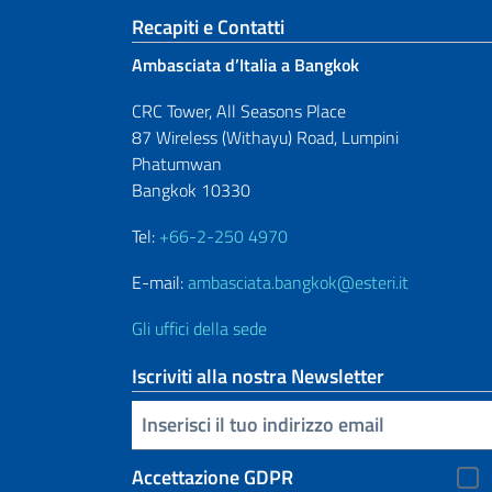
Sezione footer
Recapiti e Contatti
Ambasciata d’Italia a Bangkok
CRC Tower, All Seasons Place
87 Wireless (Withayu) Road, Lumpini
Phatumwan
Bangkok 10330
Tel:
+66-2-250 4970
E-mail:
ambasciata.bangkok@esteri.it
Gli uffici della sede
Iscriviti alla nostra Newsletter
Inserisci la tua email
Accettazione GDPR