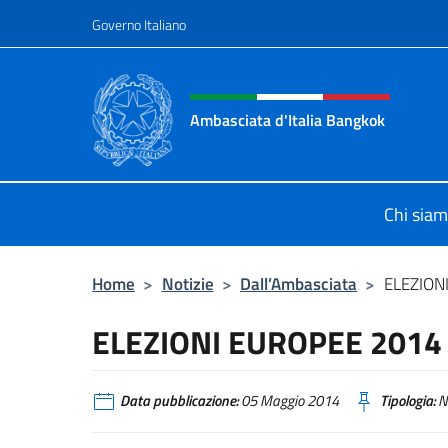
Salta al contenuto
Governo Italiano
Intestazione sito, social 
Ambasciata d'Italia Bangkok
Sito ufficiale Ambasciata d'Italia 
Chi sia
Home
>
Notizie
>
Dall’Ambasciata
>
ELEZION
ELEZIONI EUROPEE 2014
Data pubblicazione:
05 Maggio 2014
Tipologia:
N