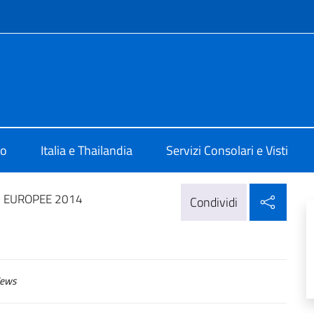
e menù
a Bangkok
mo
Italia e Thailandia
Servizi Consolari e Visti
Condi
I EUROPEE 2014
Condividi
ews