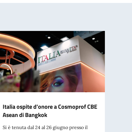
Italia ospite d’onore a Cosmoprof CBE
L’Amb
Asean di Bangkok
la se
Si è tenuta dal 24 al 26 giugno presso il
Si è 