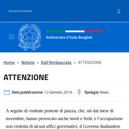
Salta al contenuto
IT
Governo Italiano
Intestazione sito, social e menù
Ambasciata d'Italia Bangkok
Sito ufficiale Ambasciata d'Italia a Bangkok
Home
>
Notizie
>
Dall’Ambasciata
>
ATTENZIONE
ATTENZIONE
Data pubblicazione:
13 Gennaio 2014
Tipologia:
News
A seguito di violente proteste di piazza, che, sin dal mese di
novembre, hanno provocato anche morti e feriti, e l’occupazione
non violenta di alcuni uffici governativi, il Governo thailandese