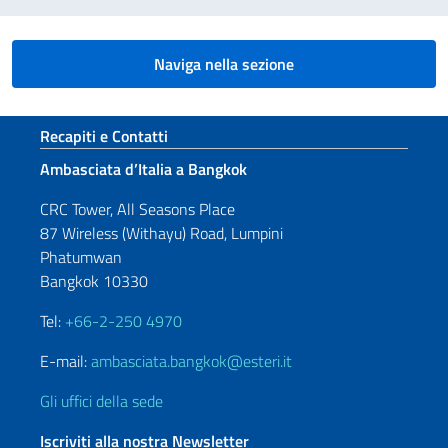
Naviga nella sezione
Sezione footer
Recapiti e Contatti
Ambasciata d’Italia a Bangkok
CRC Tower, All Seasons Place
87 Wireless (Withayu) Road, Lumpini
Phatumwan
Bangkok 10330
Tel:
+66-2-250 4970
E-mail:
ambasciata.bangkok@esteri.it
Gli uffici della sede
Iscriviti alla nostra Newsletter