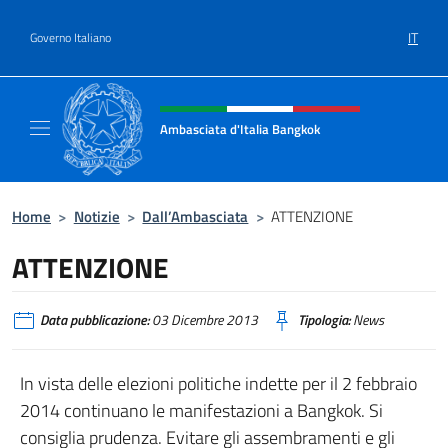
Salta al contenuto
IT
Governo Italiano
Intestazione sito, social e menù
Ambasciata d'Italia Bangkok
Sito ufficiale Ambasciata d'Italia a Bangkok
Home
>
Notizie
>
Dall’Ambasciata
>
ATTENZIONE
ATTENZIONE
Data pubblicazione:
03 Dicembre 2013
Tipologia:
News
In vista delle elezioni politiche indette per il 2 febbraio
2014 continuano le manifestazioni a Bangkok. Si
consiglia prudenza. Evitare gli assembramenti e gli