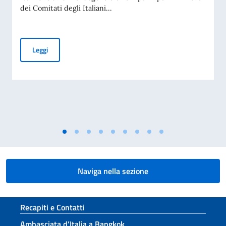
dei Comitati degli Italiani...
Elezioni dei COMITES 2026
Leggi
Naviga nella sezione
Sezione footer
Recapiti e Contatti
Ambasciata d’Italia a Bangkok