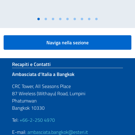
Naviga nella sezione
Sezione footer
Recapiti e Contatti
Ambasciata d’Italia a Bangkok
CRC Tower, All Seasons Place
87 Wireless (Withayu) Road, Lumpini
Phatumwan
Bangkok 10330
Tel:
+66-2-250 4970
E-mail:
ambasciata.bangkok@esteri.it