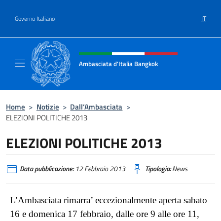
Salta al contenuto
IT
Governo Italiano
Intestazione sito, social e menù
Ambasciata d'Italia Bangkok
Sito ufficiale Ambasciata d'Italia a Bangkok
Home
>
Notizie
>
Dall’Ambasciata
>
ELEZIONI POLITICHE 2013
ELEZIONI POLITICHE 2013
Data pubblicazione:
12 Febbraio 2013
Tipologia:
News
L’Ambasciata rimarra’ eccezionalmente aperta sabato
16 e domenica 17 febbraio, dalle ore 9 alle ore 11,