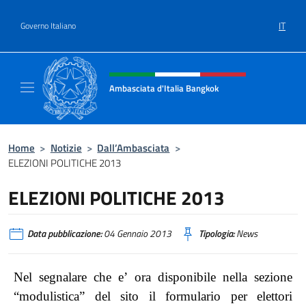
Salta al contenuto
IT
Governo Italiano
Intestazione sito, social e menù
Ambasciata d'Italia Bangkok
Sito ufficiale Ambasciata d'Italia a Bangkok
Home
>
Notizie
>
Dall’Ambasciata
>
ELEZIONI POLITICHE 2013
ELEZIONI POLITICHE 2013
Data pubblicazione:
04 Gennaio 2013
Tipologia:
News
Nel segnalare che e’ ora disponibile nella sezione
“modulistica” del sito il formulario per elettori