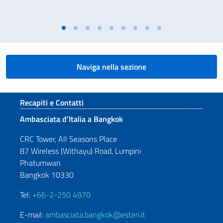
Naviga nella sezione
Sezione footer
Recapiti e Contatti
Ambasciata d’Italia a Bangkok
CRC Tower, All Seasons Place
87 Wireless (Withayu) Road, Lumpini
Phatumwan
Bangkok 10330
Tel:
+66-2-250 4970
E-mail:
ambasciata.bangkok@esteri.it