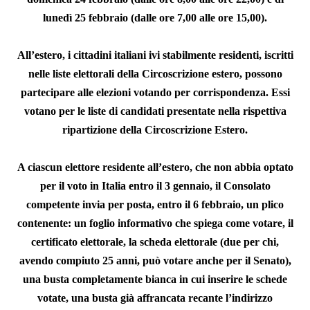
lunedì 25 febbraio (dalle ore 7,00 alle ore 15,00).
All’estero,
i cittadini italiani ivi stabilmente residenti, iscritti
nelle liste elettorali della Circoscrizione estero, possono
partecipare alle elezioni votando
per corrispondenza
. Essi
votano per le liste di candidati presentate nella rispettiva
ripartizione della Circoscrizione Estero.
A ciascun elettore residente all’estero, che non abbia optato
per il voto in Italia entro il 3 gennaio, il Consolato
competente
invia
per posta,
entro il 6 febbraio
,
un
plico
contenente: un foglio informativo che spiega come votare, il
certifi
cat
o elettorale, la scheda elettorale (due per chi,
avendo compiuto 25 anni, può votare anche per il Senato),
una busta completamente bianca in cui inserire le schede
votate, una busta già affran
cat
a recante l’indirizzo