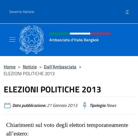
Salta al contenuto
IT
Governo Italiano
Intestazione sito, social e menù
Ambasciata d'Italia Bangkok
Sito ufficiale Ambasciata d'Italia a Bangkok
Home
>
Notizie
>
Dall’Ambasciata
>
ELEZIONI POLITICHE 2013
ELEZIONI POLITICHE 2013
Data pubblicazione:
21 Gennaio 2013
Tipologia:
News
Chiarimenti sul voto degli elettori temporaneamente
all’estero: