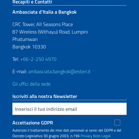
Sezione footer
Recapiti e Contatti
Ambasciata d’Italia a Bangkok
CRC Tower, All Seasons Place
87 Wireless (Withayu) Road, Lumpini
Phatumwan
Bangkok 10330
Tel:
+66-2-250 4970
E-mail:
ambasciata.bangkok@esteri.it
Gli uffici della sede
Iscriviti alla nostra Newsletter
Inserisci la tua email
Accettazione GDPR
Autorizzo il trattamento dei miei dati personali ai sensi del GDPR e del
Decreto Legislativo 30 giugno 2003, n.196
Privacy
Note Legali