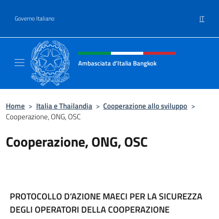
Salta al contenuto
IT
Governo Italiano
Intestazione sito, social e menù
Ambasciata d'Italia Bangkok
Sito ufficiale Ambasciata d'Italia a Bangkok
Home
>
Italia e Thailandia
>
Cooperazione allo sviluppo
>
Cooperazione, ONG, OSC
Cooperazione, ONG, OSC
PROTOCOLLO D’AZIONE MAECI PER LA SICUREZZA
DEGLI OPERATORI DELLA COOPERAZIONE