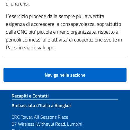
di una crisi.
L’esercizio procede dalla sempre piu’ avvertita
esigenza di accrescere la consapevolezza, soprattutto
delle ONG piu’ piccole e meno organizzate, rispetto ai
pericoli connessi alle attivita’ di cooperazione svolte in
Paesi in via di sviluppo.
Naviga nella sezione
Sezione footer
Recapiti e Contatti
Ambasciata d’Italia a Bangkok
CRC Tower, All Seasons Place
87 Wireless (Withayu) Road, Lumpini