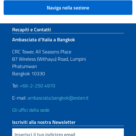
Naviga nella sezione
Sezione footer
Recapiti e Contatti
Ambasciata d’Italia a Bangkok
CRC Tower, All Seasons Place
87 Wireless (Withayu) Road, Lumpini
Phatumwan
Bangkok 10330
Tel:
+66-2-250 4970
E-mail:
ambasciata.bangkok@esteri.it
Gli uffici della sede
Iscriviti alla nostra Newsletter
Inserisci la tua email