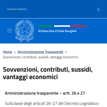
Salta al contenuto
IT
Governo Italiano
Intestazione sito, social e menù
Ambasciata d'Italia Bangkok
Sito ufficiale Ambasciata d'Italia a Bangkok
Home
>
Amministrazione Trasparente
>
Sovvenzioni, contributi, sussidi, vantaggi economici
Sovvenzioni, contributi, sussidi,
vantaggi economici
Amministrazione trasparente – artt. 26 e 27
Sulla base degli articoli 26-27 del Decreto Legislativo