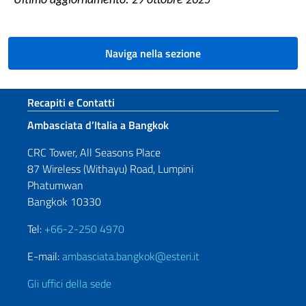
Ultimo aggiornamento: 29 ottobre 2025
Naviga nella sezione
Sezione footer
Recapiti e Contatti
Ambasciata d’Italia a Bangkok
CRC Tower, All Seasons Place
87 Wireless (Withayu) Road, Lumpini
Phatumwan
Bangkok 10330
Tel:
+66-2-250 4970
E-mail:
ambasciata.bangkok@esteri.it
Gli uffici della sede