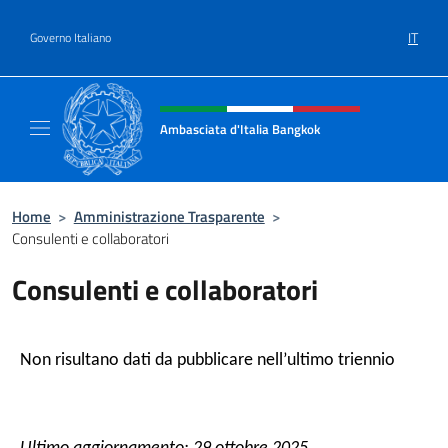
Salta al contenuto
IT
Governo Italiano
Intestazione sito, social e menù
Ambasciata d'Italia Bangkok
Sito ufficiale Ambasciata d'Italia a Bangkok
Home
>
Amministrazione Trasparente
>
Consulenti e collaboratori
Consulenti e collaboratori
Non risultano dati da pubblicare nell’ultimo triennio