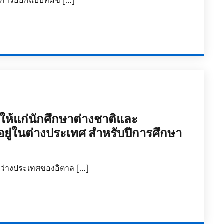
การออกแบบที่มีช […]
ให้แก่นักศึกษาต่างชาติและ
กอยู่ในต่างประเทศ สำหรับปีการศึกษา
ว่างประเทศของอิตาล […]