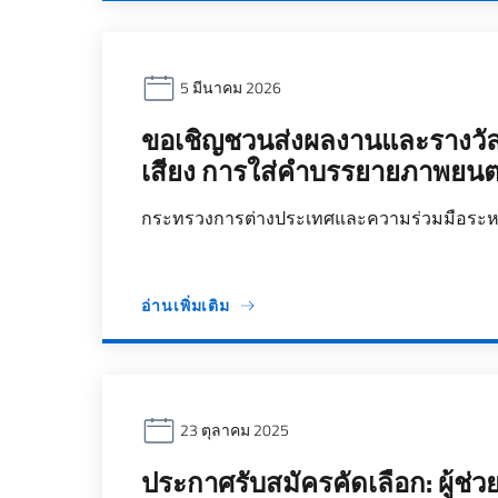
5 มีนาคม 2026
ขอเชิญชวนส่งผลงานและรางวัล
เสียง การใส่คำบรรยายภาพยนต
กระทรวงการต่างประเทศและความร่วมมือระหว
อ่านเพิ่มเติม
23 ตุลาคม 2025
ประกาศรับสมัครคัดเลือก: ผู้ช่ว