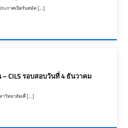
ระกาศเปิดรับสมัค […]
– CILS รอบสอบวันที่ 4 ธันวาคม
วิทยาลัยเพื่ […]