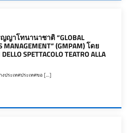
ปริญญาโทนานาชาติ “GLOBAL
S MANAGEMENT” (GMPAM) โดย
I DELLO SPETTACOLO TEATRO ALLA
่างประเทศประเทศขอ […]