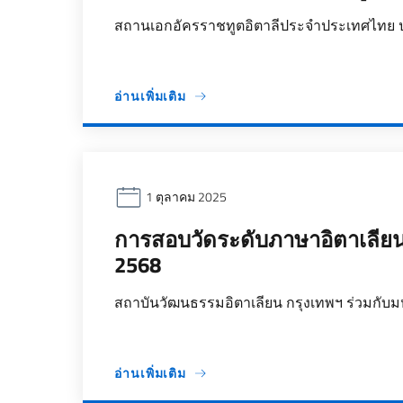
สถานเอกอัครราชทูตอิตาลีประจำประเทศไทย ป
อ่านเพิ่มเติม
1 ตุลาคม 2025
การสอบวัดระดับภาษาอิตาเลียน 
2568
สถาบันวัฒนธรรมอิตาเลียน กรุงเทพฯ ร่วมกับมหา
อ่านเพิ่มเติม