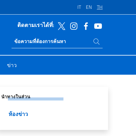
IT
EN
TH
ติดตามเราได้ที่:
ค้นหาในเว็บไซต์
Ricerca sito live
ข่าว
ปันบนโซเชียลเน็ตเวิร์ก
นำทางในส่วน
ห้องข่าว